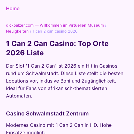
Home
dickbalzer.com — Willkommen im Virtuellen Museum
/
Neuigkeiten
/
1 can 2 can casino 2026
1 Can 2 Can Casino: Top Orte
2026 Liste
Der Slot '1 Can 2 Can' ist 2026 ein Hit in Casinos
rund um Schwalmstadt. Diese Liste stellt die besten
Locations vor, inklusive Boni und Zugänglichkeit.
Ideal für Fans von afrikanisch-thematisierten
Automaten.
Casino Schwalmstadt Zentrum
Modernes Casino mit 1 Can 2 Can in HD. Hohe
Einsätze möglich.