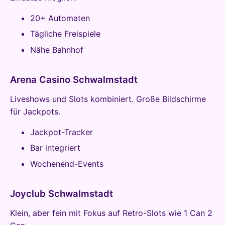
20+ Automaten
Tägliche Freispiele
Nähe Bahnhof
Arena Casino Schwalmstadt
Liveshows und Slots kombiniert. Große Bildschirme
für Jackpots.
Jackpot-Tracker
Bar integriert
Wochenend-Events
Joyclub Schwalmstadt
Klein, aber fein mit Fokus auf Retro-Slots wie 1 Can 2