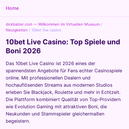
Home
dickbalzer.com — Willkommen im Virtuellen Museum
/
Neuigkeiten
/
10bet live casino
10bet Live Casino: Top Spiele und
Boni 2026
Das 10bet Live Casino ist 2026 eines der
spannendsten Angebote für Fans echter Casinospiele
online. Mit professionellen Dealern und
hochauflösenden Streams aus modernen Studios
erleben Sie Blackjack, Roulette und mehr in Echtzeit.
Die Plattform kombiniert Qualität von Top-Providern
wie Evolution Gaming mit attraktiven Boni, die
Neukunden und Stammspieler gleichermaßen
begeistern.