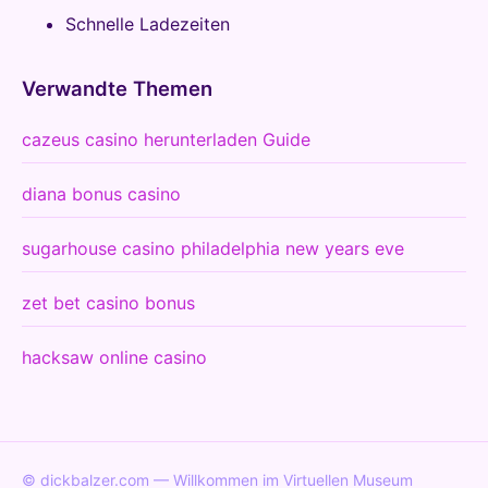
Schnelle Ladezeiten
Verwandte Themen
cazeus casino herunterladen Guide
diana bonus casino
sugarhouse casino philadelphia new years eve
zet bet casino bonus
hacksaw online casino
© dickbalzer.com — Willkommen im Virtuellen Museum