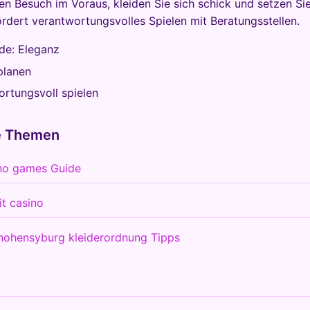
ren Besuch im Voraus, kleiden Sie sich schick und setzen Si
rdert verantwortungsvolles Spielen mit Beratungsstellen.
de: Eleganz
planen
rtungsvoll spielen
e Themen
no games Guide
t casino
 hohensyburg kleiderordnung Tipps