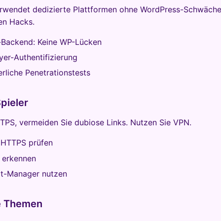
rwendet dedizierte Plattformen ohne WordPress-Schwäche
en Hacks.
Backend: Keine WP-Lücken
yer-Authentifizierung
erliche Penetrationstests
Spieler
TPS, vermeiden Sie dubiose Links. Nutzen Sie VPN.
 HTTPS prüfen
g erkennen
t-Manager nutzen
e Themen