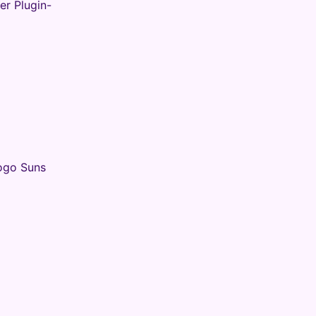
er Plugin-
sogo Suns