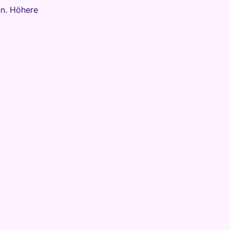
n. Höhere