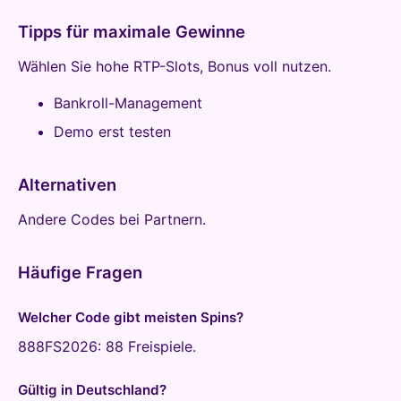
Tipps für maximale Gewinne
Wählen Sie hohe RTP-Slots, Bonus voll nutzen.
Bankroll-Management
Demo erst testen
Alternativen
Andere Codes bei Partnern.
Häufige Fragen
Welcher Code gibt meisten Spins?
888FS2026: 88 Freispiele.
Gültig in Deutschland?