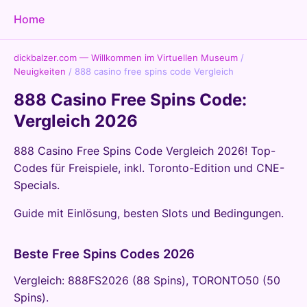
Home
dickbalzer.com — Willkommen im Virtuellen Museum
/
Neuigkeiten
/
888 casino free spins code Vergleich
888 Casino Free Spins Code:
Vergleich 2026
888 Casino Free Spins Code Vergleich 2026! Top-
Codes für Freispiele, inkl. Toronto-Edition und CNE-
Specials.
Guide mit Einlösung, besten Slots und Bedingungen.
Beste Free Spins Codes 2026
Vergleich: 888FS2026 (88 Spins), TORONTO50 (50
Spins).