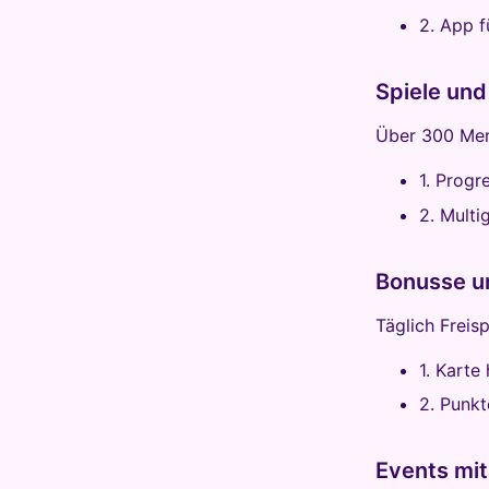
2. App f
Spiele un
Über 300 Merk
1. Progr
2. Multi
Bonusse u
Täglich Freis
1. Karte
2. Punkt
Events mi