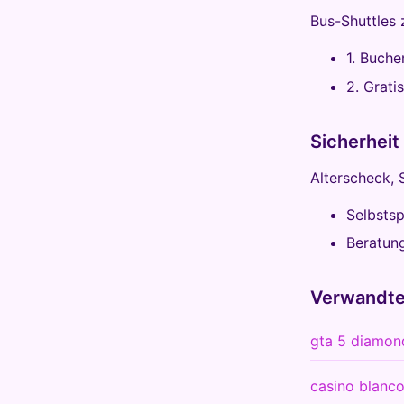
Bus-Shuttles 
1. Buche
2. Grati
Sicherhei
Alterscheck, S
Selbstsp
Beratung
Verwandt
gta 5 diamond
casino blanc