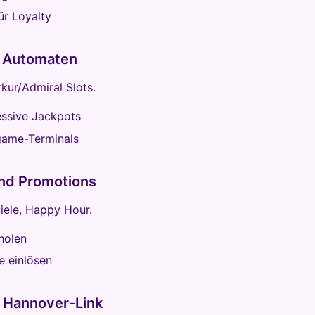
ür Loyalty
d Automaten
ur/Admiral Slots.
essive Jackpots
game-Terminals
nd Promotions
piele, Happy Hour.
 holen
e einlösen
t Hannover-Link