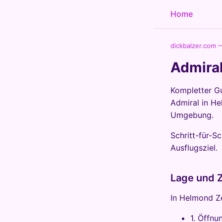
Home
dickbalzer.com 
Admira
Kompletter 
Admiral in He
Umgebung.
Schritt-für-S
Ausflugsziel.
Lage und 
In Helmond Ze
1. Öffnu