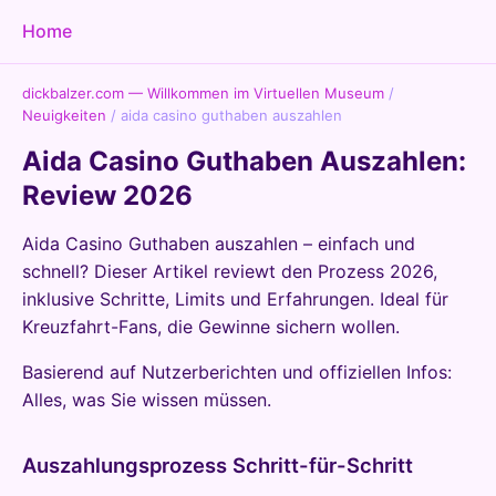
Home
dickbalzer.com — Willkommen im Virtuellen Museum
/
Neuigkeiten
/
aida casino guthaben auszahlen
Aida Casino Guthaben Auszahlen:
Review 2026
Aida Casino Guthaben auszahlen – einfach und
schnell? Dieser Artikel reviewt den Prozess 2026,
inklusive Schritte, Limits und Erfahrungen. Ideal für
Kreuzfahrt-Fans, die Gewinne sichern wollen.
Basierend auf Nutzerberichten und offiziellen Infos:
Alles, was Sie wissen müssen.
Auszahlungsprozess Schritt-für-Schritt