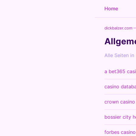
Home
dickbalzer.com 
Allgem
Alle Seiten in
a bet365 casi
casino datab
crown casino
bossier city 
forbes casino