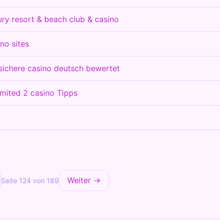
ry resort & beach club & casino
no sites
sichere casino deutsch bewertet
limited 2 casino Tipps
o
Weiter →
Seite 124 von 189