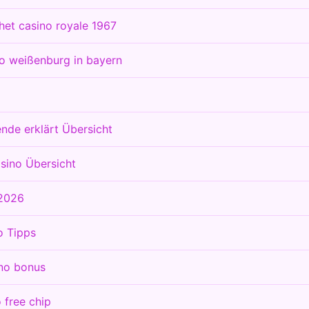
het casino royale 1967
no weißenburg in bayern
ende erklärt Übersicht
asino Übersicht
 2026
o Tipps
ino bonus
 free chip