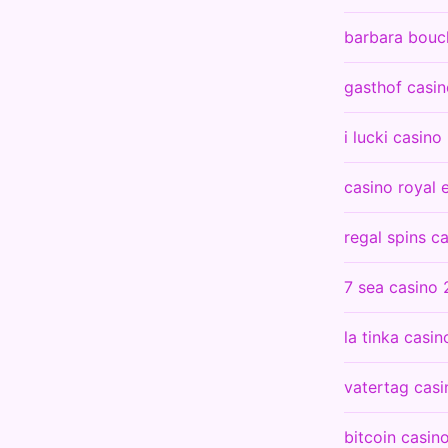
barbara bouc
gasthof casi
i lucki casino
casino royal 
regal spins c
7 sea casino
la tinka casin
vatertag cas
bitcoin casino