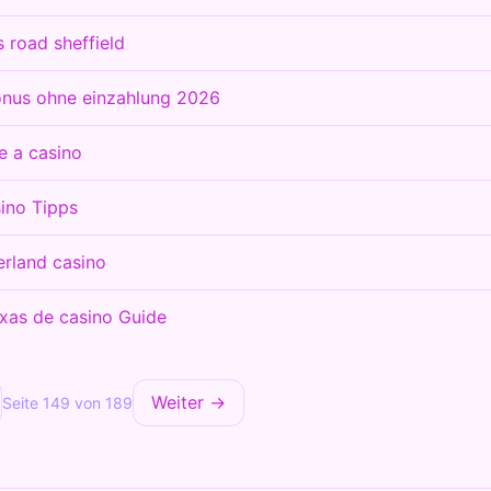
 road sheffield
onus ohne einzahlung 2026
ve a casino
ino Tipps
erland casino
xas de casino Guide
Weiter →
Seite 149 von 189