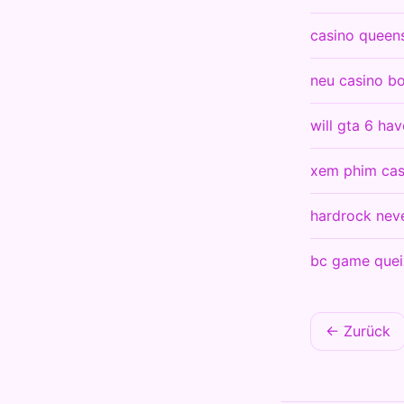
casino queens
neu casino b
will gta 6 ha
xem phim cas
hardrock nev
bc game quei
← Zurück