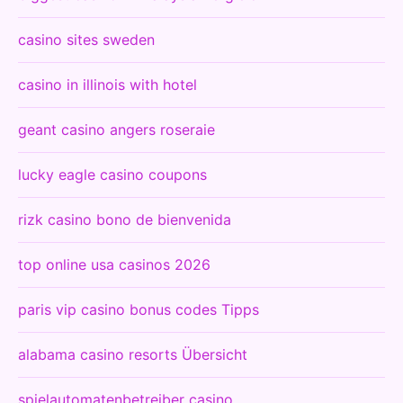
casino sites sweden
casino in illinois with hotel
geant casino angers roseraie
lucky eagle casino coupons
rizk casino bono de bienvenida
top online usa casinos 2026
paris vip casino bonus codes Tipps
alabama casino resorts Übersicht
spielautomatenbetreiber casino