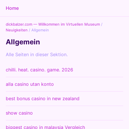
Home
dickbalzer.com — Willkommen im Virtuellen Museum
/
Neuigkeiten
/
Allgemein
Allgemein
Alle Seiten in dieser Sektion.
chilli. heat. casino. game. 2026
alla casino utan konto
best bonus casino in new zealand
show casino
biggest casino in malaysia Vergleich