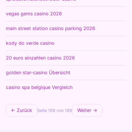
vegas gems casino 2026
main street station casino parking 2026
kody do verde casino
20 euro einzahlen casino 2026
golden star-casino Übersicht
casino spa belgique Vergleich
← Zurück
Weiter →
Seite 168 von 189