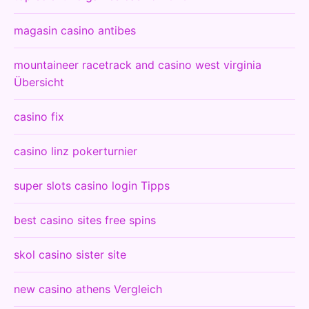
magasin casino antibes
mountaineer racetrack and casino west virginia
Übersicht
casino fix
casino linz pokerturnier
super slots casino login Tipps
best casino sites free spins
skol casino sister site
new casino athens Vergleich