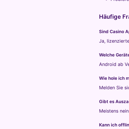
Häufige F
Sind Casino A
Ja, lizenzier
Welche Geräte
Android ab Ve
Wie hole ich m
Melden Sie si
Gibt es Ausz
Meistens nein
Kann ich offli