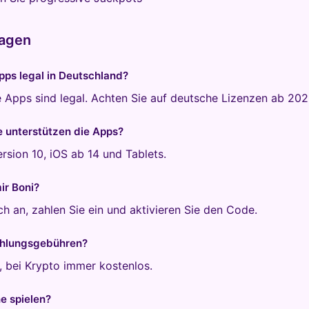
ragen
pps legal in Deutschland?
te Apps sind legal. Achten Sie auf deutsche Lizenzen ab 202
 unterstützen die Apps?
rsion 10, iOS ab 14 und Tablets.
ir Boni?
ch an, zahlen Sie ein und aktivieren Sie den Code.
ahlungsgebühren?
, bei Krypto immer kostenlos.
ne spielen?