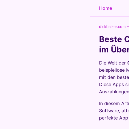
Home
dickbalzer.com 
Beste 
im Über
Die Welt der
beispiellose 
mit den best
Diese Apps si
Auszahlungen
In diesem Art
Software, att
perfekte App 