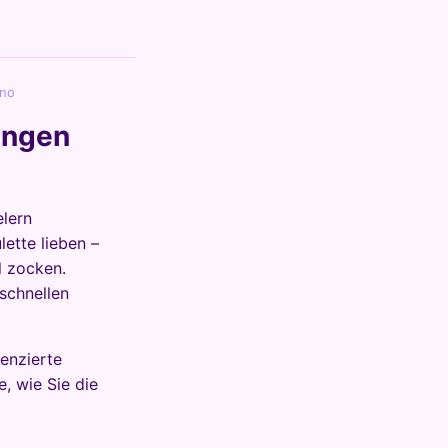
ino
ungen
elern
lette lieben –
l zocken.
schnellen
zenzierte
e, wie Sie die