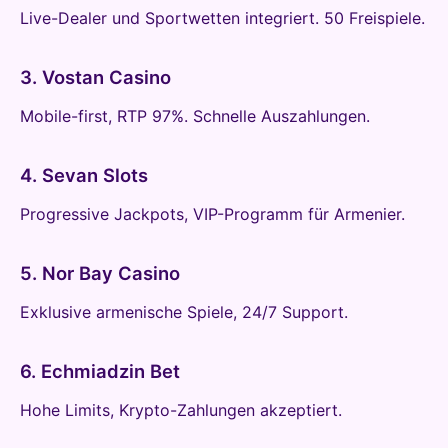
Live-Dealer und Sportwetten integriert. 50 Freispiele.
3. Vostan Casino
Mobile-first, RTP 97%. Schnelle Auszahlungen.
4. Sevan Slots
Progressive Jackpots, VIP-Programm für Armenier.
5. Nor Bay Casino
Exklusive armenische Spiele, 24/7 Support.
6. Echmiadzin Bet
Hohe Limits, Krypto-Zahlungen akzeptiert.