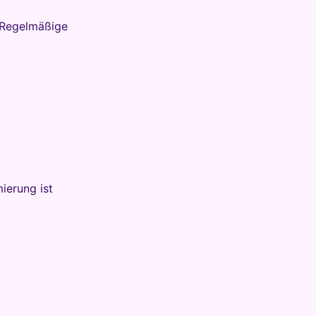
 Regelmäßige
ierung ist