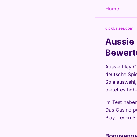
Home
dickbalzer.com 
Aussie 
Bewert
Aussie Play C
deutsche Spie
Spielauswahl,
bietet es hoh
Im Test habe
Das Casino p
Play. Lesen Si
Bonusange