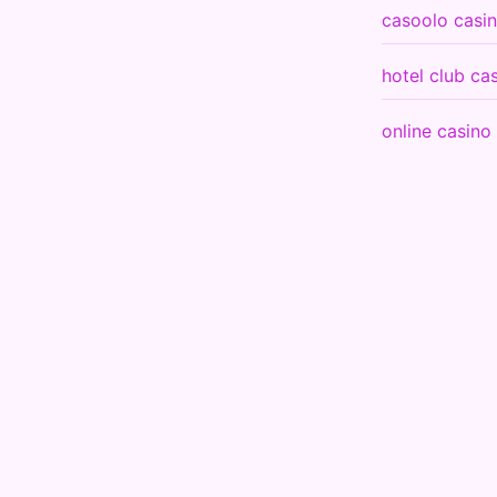
casoolo casi
hotel club ca
online casino