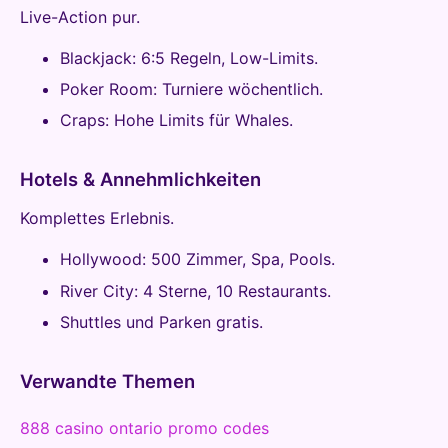
Live-Action pur.
Blackjack: 6:5 Regeln, Low-Limits.
Poker Room: Turniere wöchentlich.
Craps: Hohe Limits für Whales.
Hotels & Annehmlichkeiten
Komplettes Erlebnis.
Hollywood: 500 Zimmer, Spa, Pools.
River City: 4 Sterne, 10 Restaurants.
Shuttles und Parken gratis.
Verwandte Themen
888 casino ontario promo codes