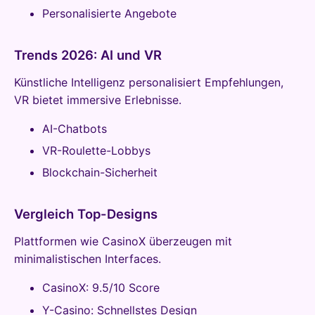
Personalisierte Angebote
Trends 2026: AI und VR
Künstliche Intelligenz personalisiert Empfehlungen,
VR bietet immersive Erlebnisse.
AI-Chatbots
VR-Roulette-Lobbys
Blockchain-Sicherheit
Vergleich Top-Designs
Plattformen wie CasinoX überzeugen mit
minimalistischen Interfaces.
CasinoX: 9.5/10 Score
Y-Casino: Schnellstes Design