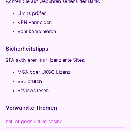
Achten Sie auf Gebühren seitens der Bank.
Limits prüfen
VPN vermeiden
Boni kombinieren
Sicherheitstipps
2FA aktivieren, nur lizenzierte Sites.
MGA oder UKGC Lizenz
SSL prüfen
Reviews lesen
Verwandte Themen
hall of gods online casino