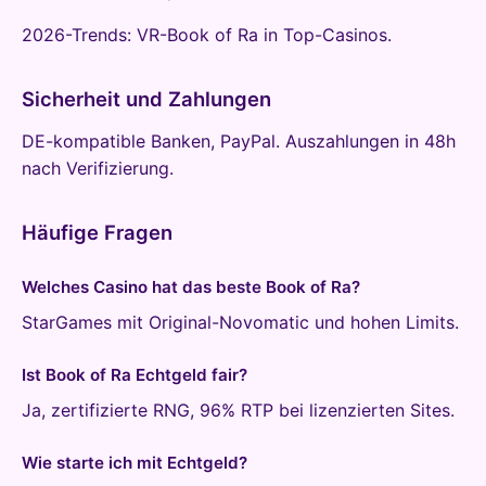
2026-Trends: VR-Book of Ra in Top-Casinos.
Sicherheit und Zahlungen
DE-kompatible Banken, PayPal. Auszahlungen in 48h
nach Verifizierung.
Häufige Fragen
Welches Casino hat das beste Book of Ra?
StarGames mit Original-Novomatic und hohen Limits.
Ist Book of Ra Echtgeld fair?
Ja, zertifizierte RNG, 96% RTP bei lizenzierten Sites.
Wie starte ich mit Echtgeld?