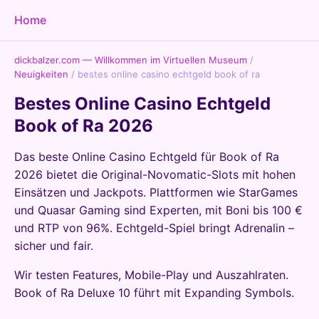
Home
dickbalzer.com — Willkommen im Virtuellen Museum
/
Neuigkeiten
/
bestes online casino echtgeld book of ra
Bestes Online Casino Echtgeld
Book of Ra 2026
Das beste Online Casino Echtgeld für Book of Ra
2026 bietet die Original-Novomatic-Slots mit hohen
Einsätzen und Jackpots. Plattformen wie StarGames
und Quasar Gaming sind Experten, mit Boni bis 100 €
und RTP von 96%. Echtgeld-Spiel bringt Adrenalin –
sicher und fair.
Wir testen Features, Mobile-Play und Auszahlraten.
Book of Ra Deluxe 10 führt mit Expanding Symbols.