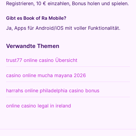
Registrieren, 10 € einzahlen, Bonus holen und spielen.
Gibt es Book of Ra Mobile?
Ja, Apps für Android/iOS mit voller Funktionalität.
Verwandte Themen
trust77 online casino Übersicht
casino online mucha mayana 2026
harrahs online philadelphia casino bonus
online casino legal in ireland