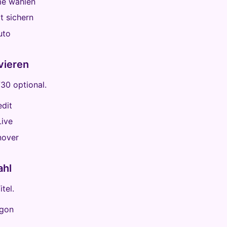
e wählen
t sichern
uto
vieren
0 optional.
dit
Live
nover
ahl
tel.
gon