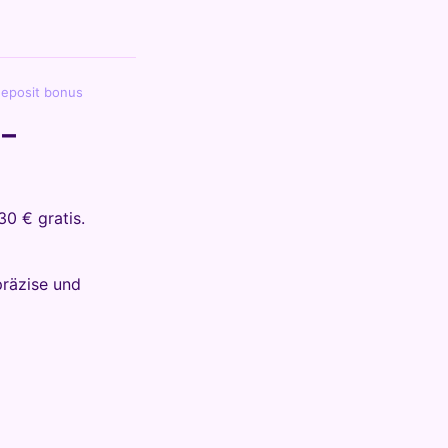
deposit bonus
 –
0 € gratis.
präzise und