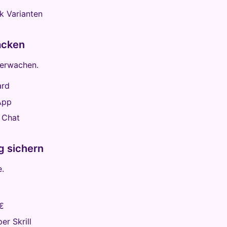
k Varianten
acken
berwachen.
ard
App
 Chat
g sichern
e.
€
er Skrill