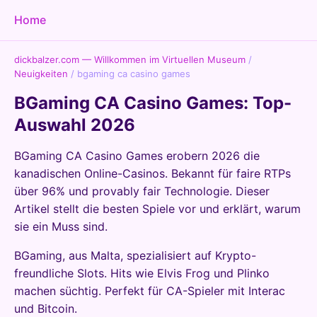
Home
dickbalzer.com — Willkommen im Virtuellen Museum
/
Neuigkeiten
/
bgaming ca casino games
BGaming CA Casino Games: Top-
Auswahl 2026
BGaming CA Casino Games erobern 2026 die
kanadischen Online-Casinos. Bekannt für faire RTPs
über 96% und provably fair Technologie. Dieser
Artikel stellt die besten Spiele vor und erklärt, warum
sie ein Muss sind.
BGaming, aus Malta, spezialisiert auf Krypto-
freundliche Slots. Hits wie Elvis Frog und Plinko
machen süchtig. Perfekt für CA-Spieler mit Interac
und Bitcoin.