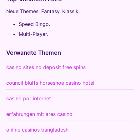
Neue Themes: Fantasy, Klassik.
Speed Bingo.
Multi-Player.
Verwandte Themen
casino sites no deposit free spins
council bluffs horseshoe casino hotel
casino por internet
erfahrungen mit ares casino
online casinos bangladesh