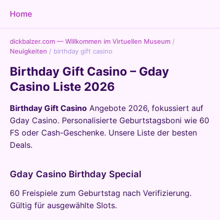
Home
dickbalzer.com — Willkommen im Virtuellen Museum
/
Neuigkeiten
/
birthday gift casino
Birthday Gift Casino – Gday
Casino Liste 2026
Birthday Gift Casino
Angebote 2026, fokussiert auf
Gday Casino. Personalisierte Geburtstagsboni wie 60
FS oder Cash-Geschenke. Unsere Liste der besten
Deals.
Gday Casino Birthday Special
60 Freispiele zum Geburtstag nach Verifizierung.
Gültig für ausgewählte Slots.