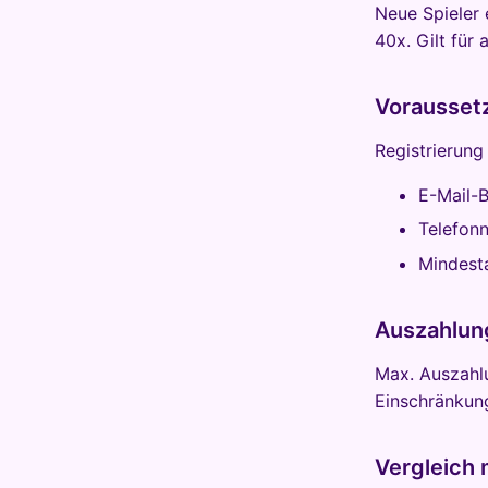
Neue Spieler 
40x. Gilt für
Vorausset
Registrierung
E-Mail-
Telefon
Mindesta
Auszahlun
Max. Auszahl
Einschränkun
Vergleich 