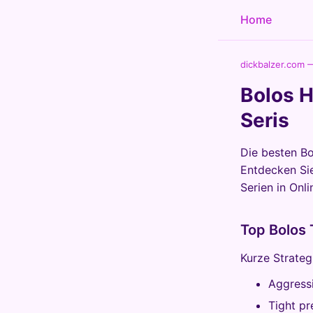
Home
dickbalzer.com 
Bolos H
Seris
Die besten Bo
Entdecken Sie
Serien in Onl
Top Bolos 
Kurze Strateg
Aggressi
Tight p