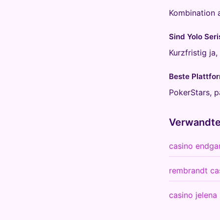
Kombination a
Sind Yolo Seri
Kurzfristig ja
Beste Plattfo
PokerStars, p
Verwandt
casino endgam
rembrandt ca
casino jelena