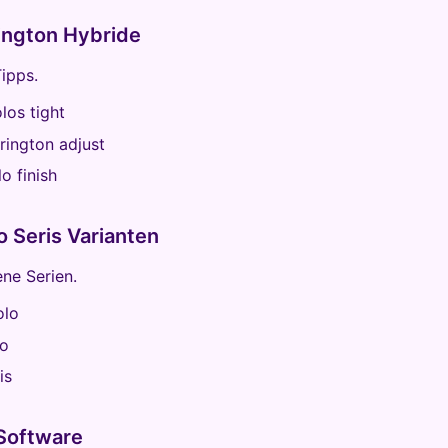
ington Hybride
ipps.
olos tight
rington adjust
lo finish
o Seris Varianten
ene Serien.
olo
o
is
Software