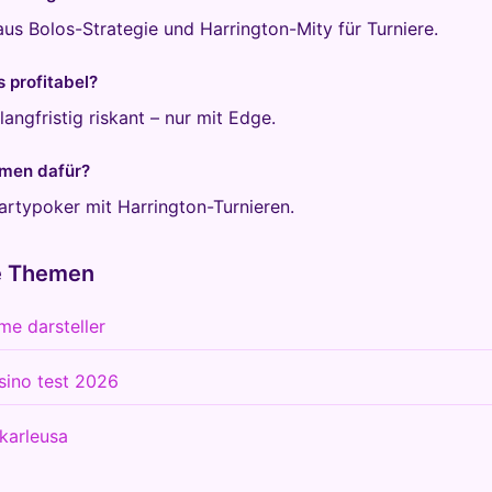
us Bolos-Strategie und Harrington-Mity für Turniere.
s profitabel?
, langfristig riskant – nur mit Edge.
rmen dafür?
artypoker mit Harrington-Turnieren.
e Themen
e darsteller
sino test 2026
 karleusa