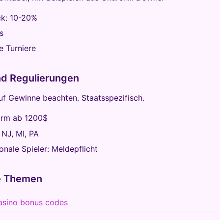
k: 10-20%
s
e Turniere
nd Regulierungen
f Gewinne beachten. Staatsspezifisch.
rm ab 1200$
 NJ, MI, PA
ionale Spieler: Meldepflicht
e Themen
casino bonus codes