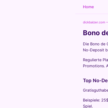
Home
dickbalzer.com 
Bono d
Die Bono de C
No-Deposit bi
Regulierte Pl
Promotions. A
Top No-Dep
Gratisguthabe
Beispiele: 25
Spiel.