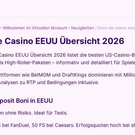
— Willkommen im Virtuellen Museum
/
Neuigkeiten
/
bono de casino eeu
e Casino EEUU Übersicht 2026
asino EEUU Übersicht 2026 listet die besten US-Casino-Bo
s High-Roller-Paketen – informativ und detailliert für Spiele
attformen wie BetMGM und DraftKings dominieren mit Millio
nalysen zu RTP und Bedingungen inklusive.
osit Boni in EEUU
n ohne Risiko. Ideal für Tests.
$ bei FanDuel, 50 FS bei Caesars. Erfolgsquoten hoch bei 