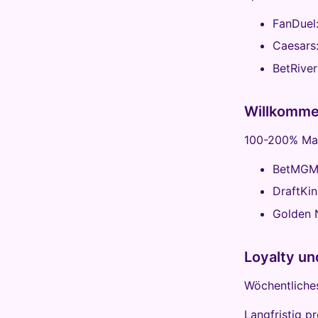
FanDuel:
Caesars
BetRive
Willkommen
100-200% Matc
BetMGM:
DraftKi
Golden 
Loyalty un
Wöchentliches
Langfristig pr