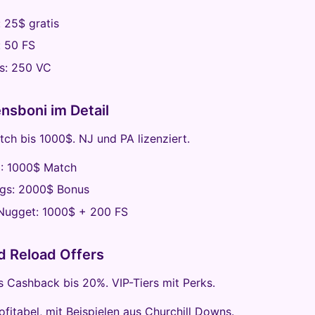
 25$ gratis
: 50 FS
rs: 250 VC
sboni im Detail
h bis 1000$. NJ und PA lizenziert.
 1000$ Match
ngs: 2000$ Bonus
Nugget: 1000$ + 200 FS
d Reload Offers
 Cashback bis 20%. VIP-Tiers mit Perks.
ofitabel, mit Beispielen aus Churchill Downs.