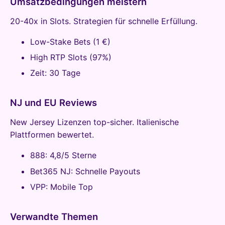
Umsatzbedingungen meistern
20-40x in Slots. Strategien für schnelle Erfüllung.
Low-Stake Bets (1 €)
High RTP Slots (97%)
Zeit: 30 Tage
NJ und EU Reviews
New Jersey Lizenzen top-sicher. Italienische
Plattformen bewertet.
888: 4,8/5 Sterne
Bet365 NJ: Schnelle Payouts
VPP: Mobile Top
Verwandte Themen