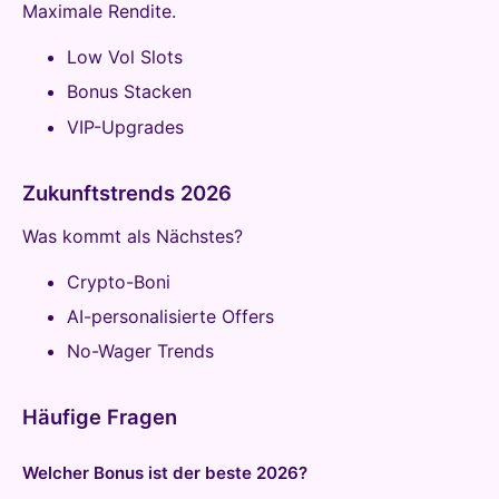
Maximale Rendite.
Low Vol Slots
Bonus Stacken
VIP-Upgrades
Zukunftstrends 2026
Was kommt als Nächstes?
Crypto-Boni
AI-personalisierte Offers
No-Wager Trends
Häufige Fragen
Welcher Bonus ist der beste 2026?