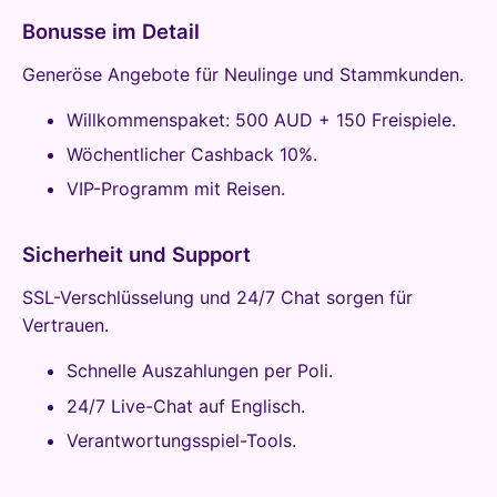
Bonusse im Detail
Generöse Angebote für Neulinge und Stammkunden.
Willkommenspaket: 500 AUD + 150 Freispiele.
Wöchentlicher Cashback 10%.
VIP-Programm mit Reisen.
Sicherheit und Support
SSL-Verschlüsselung und 24/7 Chat sorgen für
Vertrauen.
Schnelle Auszahlungen per Poli.
24/7 Live-Chat auf Englisch.
Verantwortungsspiel-Tools.