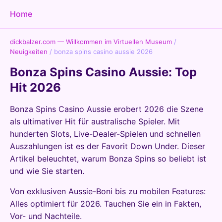
Home
dickbalzer.com — Willkommen im Virtuellen Museum
/
Neuigkeiten
/
bonza spins casino aussie 2026
Bonza Spins Casino Aussie: Top
Hit 2026
Bonza Spins Casino Aussie erobert 2026 die Szene
als ultimativer Hit für australische Spieler. Mit
hunderten Slots, Live-Dealer-Spielen und schnellen
Auszahlungen ist es der Favorit Down Under. Dieser
Artikel beleuchtet, warum Bonza Spins so beliebt ist
und wie Sie starten.
Von exklusiven Aussie-Boni bis zu mobilen Features:
Alles optimiert für 2026. Tauchen Sie ein in Fakten,
Vor- und Nachteile.