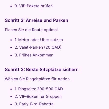
3. VIP-Pakete prüfen
Schritt 2: Anreise und Parken
Planen Sie die Route optimal.
1. Metro oder Uber nutzen
2. Valet-Parken (20 CAD)
3. Frühes Ankommen
Schritt 3: Beste Sitzplätze sichern
Wählen Sie Ringeitplätze für Action.
1. Ringseits: 200-500 CAD
2. VIP-Boxen für Gruppen
3. Early-Bird-Rabatte