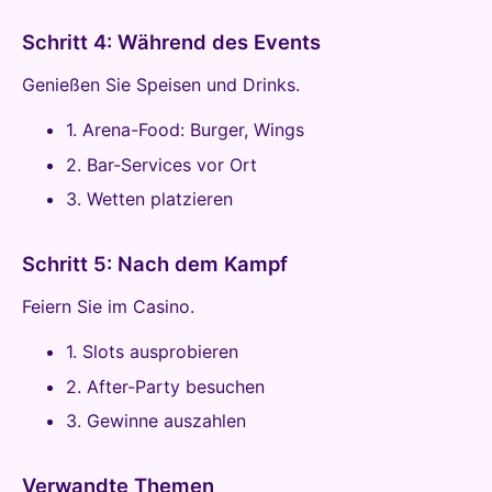
Schritt 4: Während des Events
Genießen Sie Speisen und Drinks.
1. Arena-Food: Burger, Wings
2. Bar-Services vor Ort
3. Wetten platzieren
Schritt 5: Nach dem Kampf
Feiern Sie im Casino.
1. Slots ausprobieren
2. After-Party besuchen
3. Gewinne auszahlen
Verwandte Themen