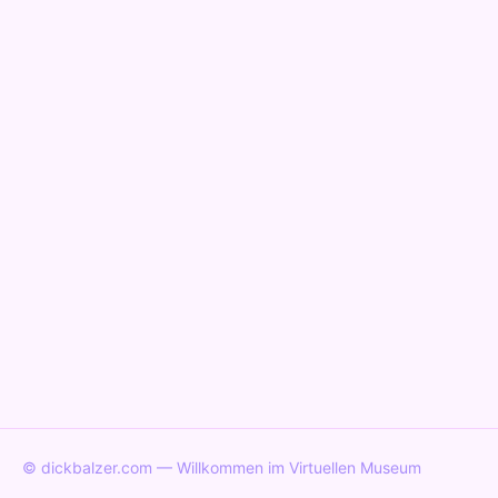
© dickbalzer.com — Willkommen im Virtuellen Museum