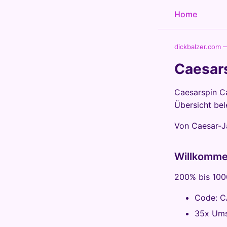
Home
dickbalzer.com 
Caesar
Caesarspin C
Übersicht bel
Von Caesar-Jac
Willkomm
200% bis 100
Code: 
35x Um