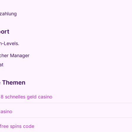
zahlung
port
n-Levels.
icher Manager
at
e Themen
8 schnelles geld casino
casino
free spins code