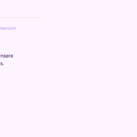
Übersicht
Unsere
s.