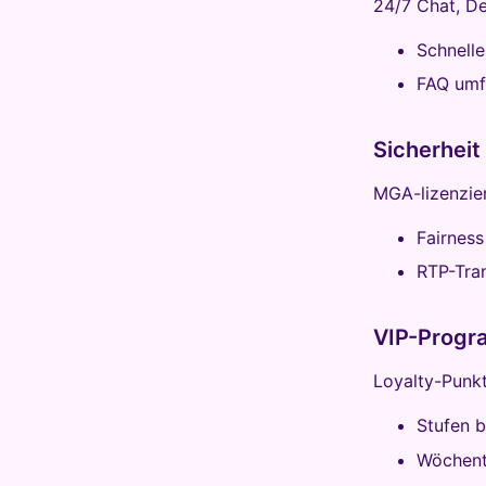
24/7 Chat, De
Schnell
FAQ umf
Sicherheit
MGA-lizenzier
Fairness
RTP-Tra
VIP-Progr
Loyalty-Punk
Stufen 
Wöchent