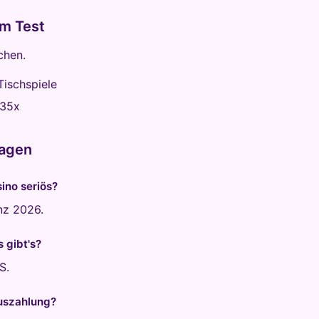
im Test
chen.
ischspiele
 35x
ragen
sino seriös?
enz 2026.
 gibt's?
S.
uszahlung?