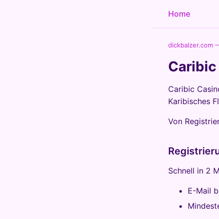
Home
dickbalzer.com 
Caribic
Caribic Casin
Karibisches Fl
Von Registrier
Registrie
Schnell in 2 
E-Mail b
Mindest