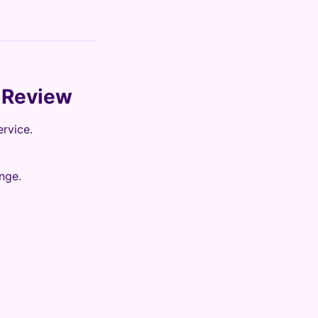
r Review
rvice.
inge.