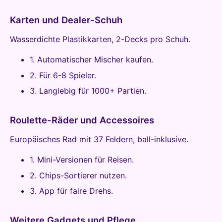
Karten und Dealer-Schuh
Wasserdichte Plastikkarten, 2-Decks pro Schuh.
1. Automatischer Mischer kaufen.
2. Für 6-8 Spieler.
3. Langlebig für 1000+ Partien.
Roulette-Räder und Accessoires
Europäisches Rad mit 37 Feldern, ball-inklusive.
1. Mini-Versionen für Reisen.
2. Chips-Sortierer nutzen.
3. App für faire Drehs.
Weitere Gadgets und Pflege