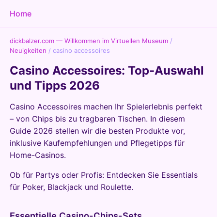
Home
dickbalzer.com — Willkommen im Virtuellen Museum
/
Neuigkeiten
/
casino accessoires
Casino Accessoires: Top-Auswahl
und Tipps 2026
Casino Accessoires machen Ihr Spielerlebnis perfekt
– von Chips bis zu tragbaren Tischen. In diesem
Guide 2026 stellen wir die besten Produkte vor,
inklusive Kaufempfehlungen und Pflegetipps für
Home-Casinos.
Ob für Partys oder Profis: Entdecken Sie Essentials
für Poker, Blackjack und Roulette.
Essentielle Casino-Chips-Sets