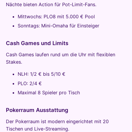
Nächte bieten Action für Pot-Limit-Fans.
Mittwochs: PLO8 mit 5.000 € Pool
Sonntags: Mini-Omaha für Einsteiger
Cash Games und Limits
Cash Games laufen rund um die Uhr mit flexiblen
Stakes.
NLH: 1/2 € bis 5/10 €
PLO: 2/4 €
Maximal 8 Spieler pro Tisch
Pokerraum Ausstattung
Der Pokerraum ist modern eingerichtet mit 20
Tischen und Live-Streaming.