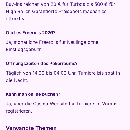
Buy-ins reichen von 20 € für Turbos bis 500 € für
High Roller. Garantierte Preispools machen es
attraktiv.
Gibt es Freerolls 2026?
Ja, monatliche Freerolls für Neulinge ohne
Einstiegsgebühr.
Öffnungszeiten des Pokerraums?
Täglich von 14:00 bis 04:00 Uhr, Turniere bis spät in
die Nacht.
Kann man online buchen?
Ja, über die Casino-Website für Turniere im Voraus
registrieren.
Verwandte Themen