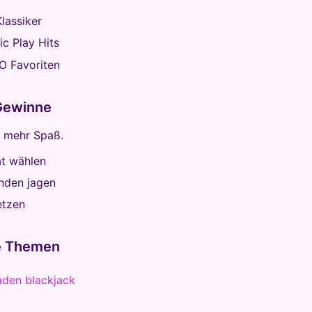
lassiker
c Play Hits
O Favoriten
 Gewinne
r mehr Spaß.
tät wählen
nden jagen
etzen
e Themen
aden blackjack