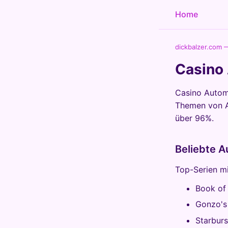
Home
dickbalzer.com 
Casino
Casino Automa
Themen von Ab
über 96%.
Beliebte 
Top-Serien mi
Book of 
Gonzo's
Starburs