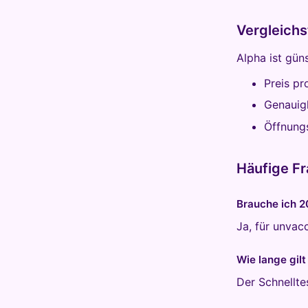
Vergleichs
Alpha ist gü
Preis pr
Genauigk
Öffnung
Häufige F
Brauche ich 2
Ja, für unvacc
Wie lange gilt
Der Schnellte