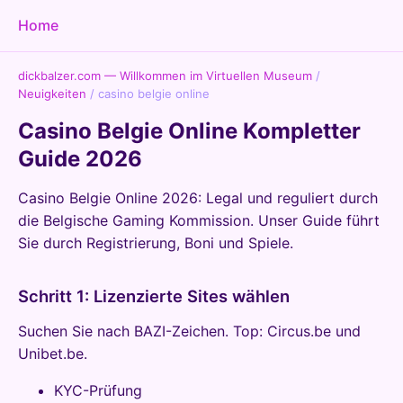
Home
dickbalzer.com — Willkommen im Virtuellen Museum
/
Neuigkeiten
/
casino belgie online
Casino Belgie Online Kompletter
Guide 2026
Casino Belgie Online 2026: Legal und reguliert durch
die Belgische Gaming Kommission. Unser Guide führt
Sie durch Registrierung, Boni und Spiele.
Schritt 1: Lizenzierte Sites wählen
Suchen Sie nach BAZI-Zeichen. Top: Circus.be und
Unibet.be.
KYC-Prüfung