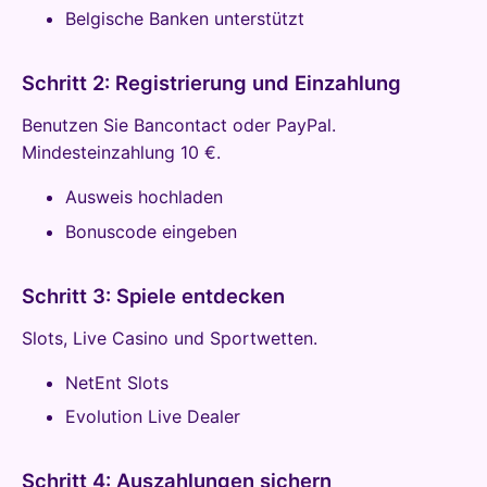
Belgische Banken unterstützt
Schritt 2: Registrierung und Einzahlung
Benutzen Sie Bancontact oder PayPal.
Mindesteinzahlung 10 €.
Ausweis hochladen
Bonuscode eingeben
Schritt 3: Spiele entdecken
Slots, Live Casino und Sportwetten.
NetEnt Slots
Evolution Live Dealer
Schritt 4: Auszahlungen sichern