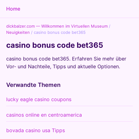
Home
dickbalzer.com — Willkommen im Virtuellen Museum
/
Neuigkeiten
/
casino bonus code bet365
casino bonus code bet365
casino bonus code bet365. Erfahren Sie mehr über
Vor- und Nachteile, Tipps und aktuelle Optionen.
Verwandte Themen
lucky eagle casino coupons
casinos online en centroamerica
bovada casino usa Tipps