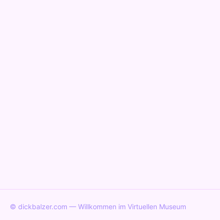
© dickbalzer.com — Willkommen im Virtuellen Museum