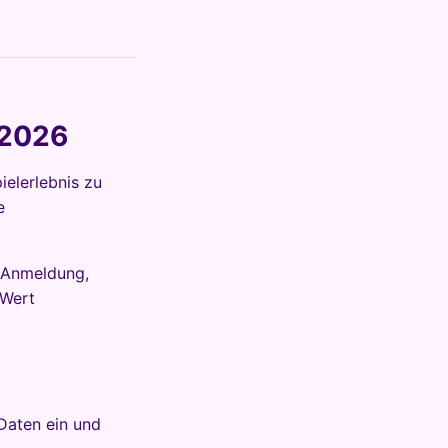
 2026
ielerlebnis zu
e
e Anmeldung,
 Wert
Daten ein und