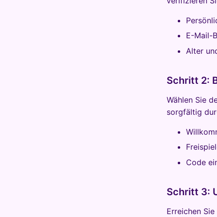
verifizieren Si
Persönli
E-Mail-
Alter un
Schritt 2:
Wählen Sie d
sorgfältig dur
Willkom
Freispie
Code ei
Schritt 3:
Erreichen Sie