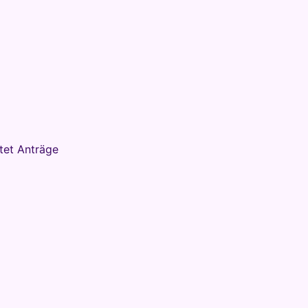
tet Anträge