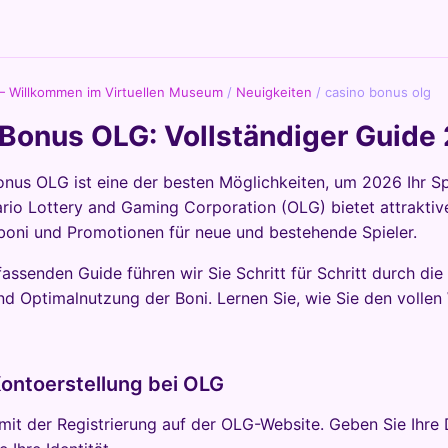
— Willkommen im Virtuellen Museum
/
Neuigkeiten
/
casino bonus olg
Bonus OLG: Vollständiger Guide
nus OLG ist eine der besten Möglichkeiten, um 2026 Ihr Sp
rio Lottery and Gaming Corporation (OLG) bietet attraktiv
oni und Promotionen für neue und bestehende Spieler.
assenden Guide führen wir Sie Schritt für Schritt durch di
nd Optimalnutzung der Boni. Lernen Sie, wie Sie den vollen
 Kontoerstellung bei OLG
mit der Registrierung auf der OLG-Website. Geben Sie Ihre 