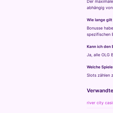
Der maximale 
abhängig von 
Wie lange gil
Bonusse haben
spezifischen
Kann ich den 
Ja, alle OLG 
Welche Spiel
Slots zählen 
Verwandt
river city ca