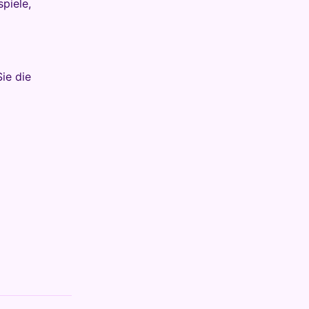
piele,
ie die