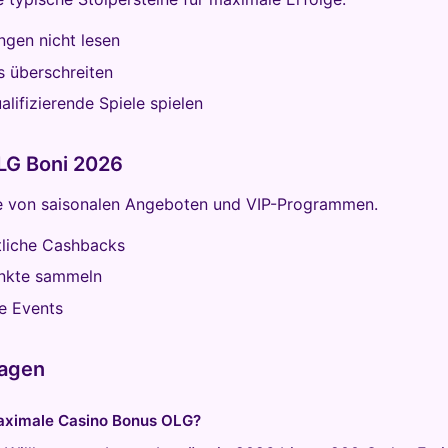
gen nicht lesen
ts überschreiten
alifizierende Spiele spielen
LG Boni 2026
Sie von saisonalen Angeboten und VIP-Programmen.
liche Cashbacks
nkte sammeln
e Events
ragen
maximale Casino Bonus OLG?