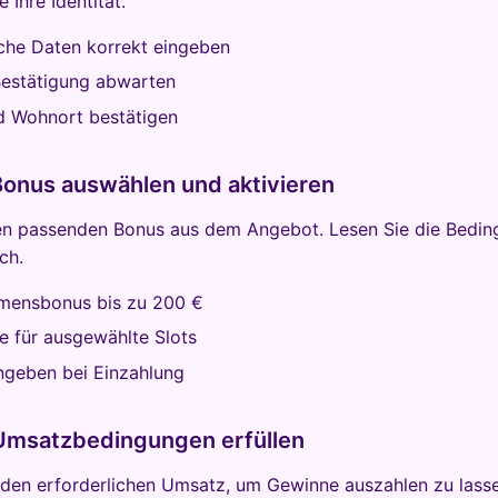
e Ihre Identität.
che Daten korrekt eingeben
Bestätigung abwarten
d Wohnort bestätigen
 Bonus auswählen und aktivieren
en passenden Bonus aus dem Angebot. Lesen Sie die Bedi
ch.
mensbonus bis zu 200 €
le für ausgewählte Slots
ngeben bei Einzahlung
 Umsatzbedingungen erfüllen
 den erforderlichen Umsatz, um Gewinne auszahlen zu lasse