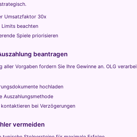
strategisch.
er Umsatzfaktor 30x
e Limits beachten
ierende Spiele priorisieren
 Auszahlung beantragen
g aller Vorgaben fordern Sie Ihre Gewinne an. OLG verarbei
ierungsdokumente hochladen
e Auszahlungsmethode
 kontaktieren bei Verzögerungen
ehler vermeiden
 typische Stolpersteine für maximale Erfolge.