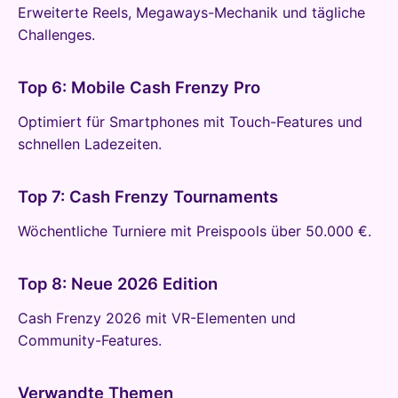
Erweiterte Reels, Megaways-Mechanik und tägliche
Challenges.
Top 6: Mobile Cash Frenzy Pro
Optimiert für Smartphones mit Touch-Features und
schnellen Ladezeiten.
Top 7: Cash Frenzy Tournaments
Wöchentliche Turniere mit Preispools über 50.000 €.
Top 8: Neue 2026 Edition
Cash Frenzy 2026 mit VR-Elementen und
Community-Features.
Verwandte Themen