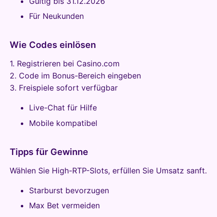
Gültig bis 31.12.2026
Für Neukunden
Wie Codes einlösen
1. Registrieren bei Casino.com
2. Code im Bonus-Bereich eingeben
3. Freispiele sofort verfügbar
Live-Chat für Hilfe
Mobile kompatibel
Tipps für Gewinne
Wählen Sie High-RTP-Slots, erfüllen Sie Umsatz sanft.
Starburst bevorzugen
Max Bet vermeiden