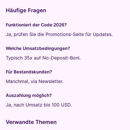
Häufige Fragen
Funktioniert der Code 2026?
Ja, prüfen Sie die Promotions-Seite für Updates.
Welche Umsatzbedingungen?
Typisch 35x auf No-Deposit-Boni.
Für Bestandskunden?
Manchmal, via Newsletter.
Auszahlung möglich?
Ja, nach Umsatz bis 100 USD.
Verwandte Themen