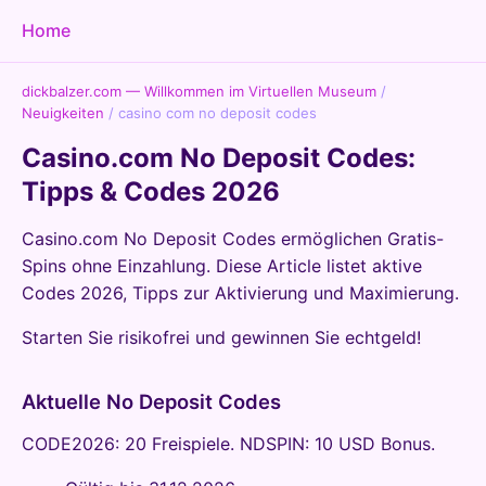
Home
dickbalzer.com — Willkommen im Virtuellen Museum
/
Neuigkeiten
/
casino com no deposit codes
Casino.com No Deposit Codes:
Tipps & Codes 2026
Casino.com No Deposit Codes ermöglichen Gratis-
Spins ohne Einzahlung. Diese Article listet aktive
Codes 2026, Tipps zur Aktivierung und Maximierung.
Starten Sie risikofrei und gewinnen Sie echtgeld!
Aktuelle No Deposit Codes
CODE2026: 20 Freispiele. NDSPIN: 10 USD Bonus.