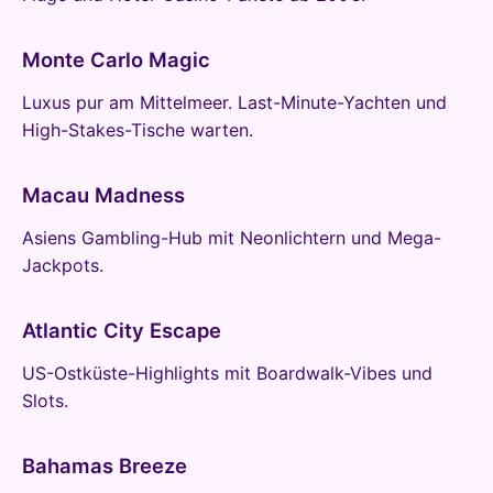
Monte Carlo Magic
Luxus pur am Mittelmeer. Last-Minute-Yachten und
High-Stakes-Tische warten.
Macau Madness
Asiens Gambling-Hub mit Neonlichtern und Mega-
Jackpots.
Atlantic City Escape
US-Ostküste-Highlights mit Boardwalk-Vibes und
Slots.
Bahamas Breeze