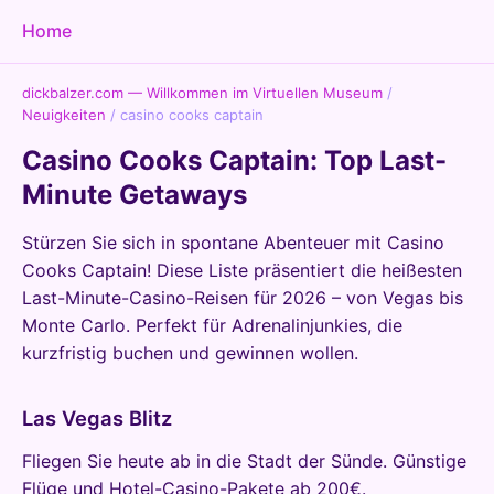
Home
dickbalzer.com — Willkommen im Virtuellen Museum
/
Neuigkeiten
/
casino cooks captain
Casino Cooks Captain: Top Last-
Minute Getaways
Stürzen Sie sich in spontane Abenteuer mit Casino
Cooks Captain! Diese Liste präsentiert die heißesten
Last-Minute-Casino-Reisen für 2026 – von Vegas bis
Monte Carlo. Perfekt für Adrenalinjunkies, die
kurzfristig buchen und gewinnen wollen.
Las Vegas Blitz
Fliegen Sie heute ab in die Stadt der Sünde. Günstige
Flüge und Hotel-Casino-Pakete ab 200€.