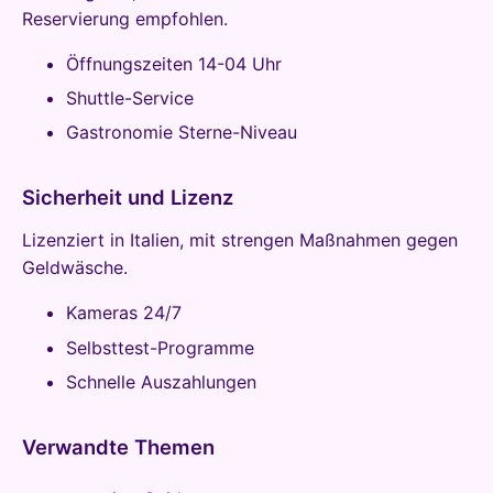
Reservierung empfohlen.
Öffnungszeiten 14-04 Uhr
Shuttle-Service
Gastronomie Sterne-Niveau
Sicherheit und Lizenz
Lizenziert in Italien, mit strengen Maßnahmen gegen
Geldwäsche.
Kameras 24/7
Selbsttest-Programme
Schnelle Auszahlungen
Verwandte Themen