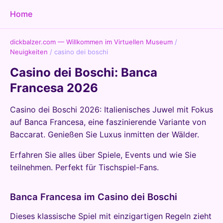
Home
dickbalzer.com — Willkommen im Virtuellen Museum
/
Neuigkeiten
/
casino dei boschi
Casino dei Boschi: Banca
Francesa 2026
Casino dei Boschi 2026: Italienisches Juwel mit Fokus
auf Banca Francesa, eine faszinierende Variante von
Baccarat. Genießen Sie Luxus inmitten der Wälder.
Erfahren Sie alles über Spiele, Events und wie Sie
teilnehmen. Perfekt für Tischspiel-Fans.
Banca Francesa im Casino dei Boschi
Dieses klassische Spiel mit einzigartigen Regeln zieht