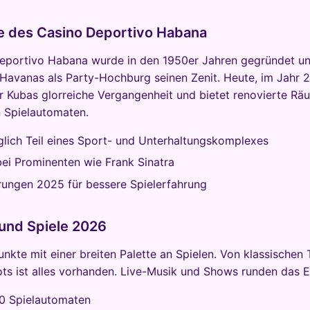
e des Casino Deportivo Habana
eportivo Habana wurde in den 1950er Jahren gegründet und
Havanas als Party-Hochburg seinen Zenit. Heute, im Jahr 2
r Kubas glorreiche Vergangenheit und bietet renovierte Rä
 Spielautomaten.
lich Teil eines Sport- und Unterhaltungskomplexes
bei Prominenten wie Frank Sinatra
rungen 2025 für bessere Spielerfahrung
und Spiele 2026
nkte mit einer breiten Palette an Spielen. Von klassischen 
ts ist alles vorhanden. Live-Musik und Shows runden das E
0 Spielautomaten