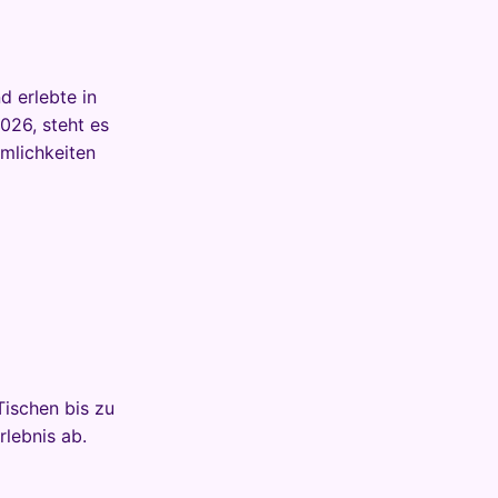
 erlebte in
026, steht es
umlichkeiten
Tischen bis zu
rlebnis ab.