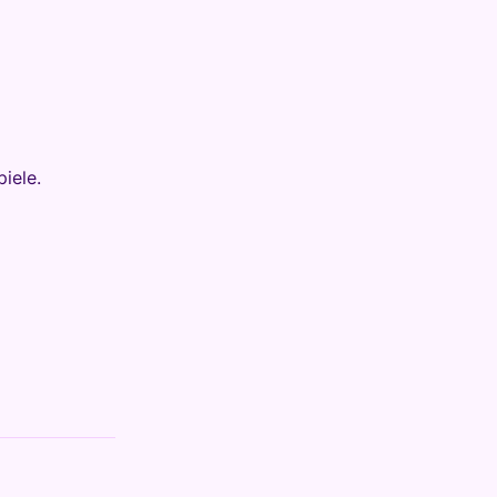
iele.