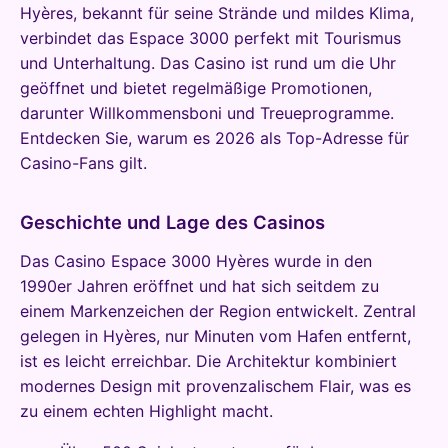
Hyères, bekannt für seine Strände und mildes Klima,
verbindet das Espace 3000 perfekt mit Tourismus
und Unterhaltung. Das Casino ist rund um die Uhr
geöffnet und bietet regelmäßige Promotionen,
darunter Willkommensboni und Treueprogramme.
Entdecken Sie, warum es 2026 als Top-Adresse für
Casino-Fans gilt.
Geschichte und Lage des Casinos
Das Casino Espace 3000 Hyères wurde in den
1990er Jahren eröffnet und hat sich seitdem zu
einem Markenzeichen der Region entwickelt. Zentral
gelegen in Hyères, nur Minuten vom Hafen entfernt,
ist es leicht erreichbar. Die Architektur kombiniert
modernes Design mit provenzalischem Flair, was es
zu einem echten Highlight macht.