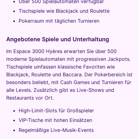
Über 500 Spielautomaten verfügbar
Tischspiele wie Blackjack und Roulette
Pokerraum mit täglichen Turnieren
Angebotene Spiele und Unterhaltung
Im Espace 3000 Hyères erwarten Sie über 500
moderne Spielautomaten mit progressiven Jackpots.
Tischspiele umfassen klassische Favoriten wie
Blackjack, Roulette und Baccara. Der Pokerbereich ist
besonders beliebt, mit Cash Games und Turnieren für
alle Levels. Zusätzlich gibt es Live-Shows und
Restaurants vor Ort.
High-Limit-Slots für Großspieler
VIP-Tische mit hohen Einsätzen
Regelmäßige Live-Musik-Events