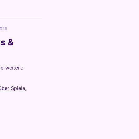
2026
ts &
erweitert:
über Spiele,