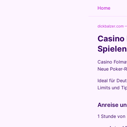
Home
dickbalzer.com 
Casino 
Spielen
Casino Folmav
Neue Poker-R
Ideal für Deut
Limits und Ti
Anreise u
1 Stunde von 