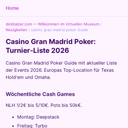
Home
dickbalzer.com — Willkommen im Virtuellen Museum
/
Neuigkeiten
/
casino gran madrid poker Guide
Casino Gran Madrid Poker:
Turnier-Liste 2026
Casino Gran Madrid Poker Guide mit aktueller Liste
der Events 2026. Europas Top-Location für Texas
Hold'em und Omaha.
Wöchentliche Cash Games
NLH 1/2€ bis 5/10€. Pots bis 50k€.
Montag: Deepstack
Freitag: Turbo