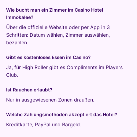
Wie bucht man ein Zimmer im Casino Hotel
Immokalee?
Über die offizielle Website oder per App in 3
Schritten: Datum wählen, Zimmer auswählen,
bezahlen.
Gibt es kostenloses Essen im Casino?
Ja, für High Roller gibt es Compliments im Players
Club.
Ist Rauchen erlaubt?
Nur in ausgewiesenen Zonen draußen.
Welche Zahlungsmethoden akzeptiert das Hotel?
Kreditkarte, PayPal und Bargeld.