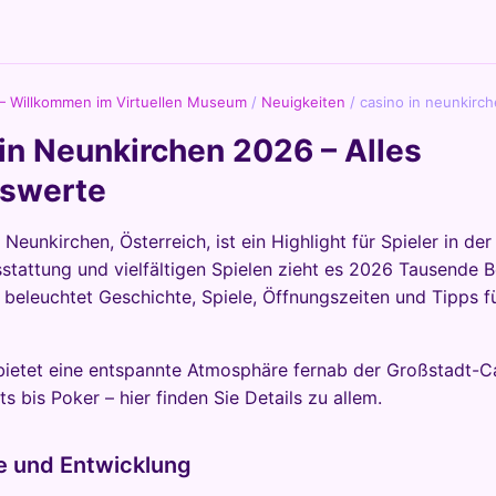
— Willkommen im Virtuellen Museum
/
Neuigkeiten
/
casino in neunkirc
in Neunkirchen 2026 – Alles
swerte
Neunkirchen, Österreich, ist ein Highlight für Spieler in der
tattung und vielfältigen Spielen zieht es 2026 Tausende B
l beleuchtet Geschichte, Spiele, Öffnungszeiten und Tipps fü
bietet eine entspannte Atmosphäre fernab der Großstadt-C
s bis Poker – hier finden Sie Details zu allem.
e und Entwicklung