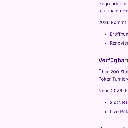
Gegründet in 
regionalen Ho
2026 kommt e
Eröffnu
Renovie
Verfügbare
Über 200 Slot
Poker-Turnie
Neue 2026: El
Slots R
Live Pok