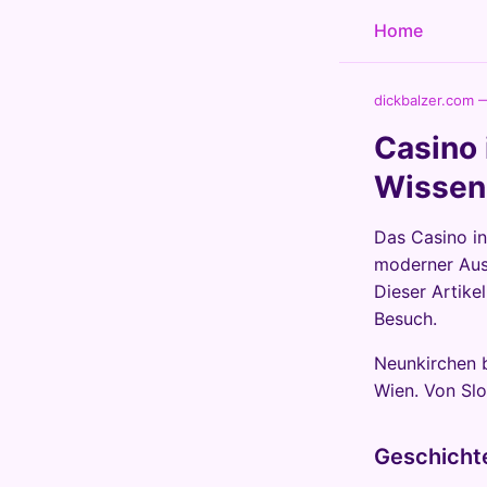
Home
dickbalzer.com 
Casino 
Wissen
Das Casino in 
moderner Auss
Dieser Artike
Besuch.
Neunkirchen 
Wien. Von Slot
Geschicht