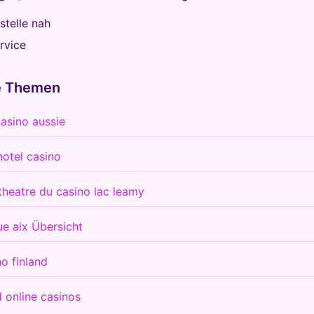
stelle nah
rvice
e Themen
asino aussie
hotel casino
theatre du casino lac leamy
ue aix Übersicht
o finland
 online casinos