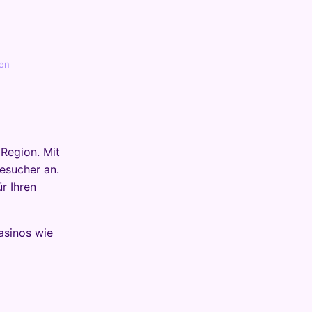
hen
 Region. Mit
esucher an.
r Ihren
asinos wie